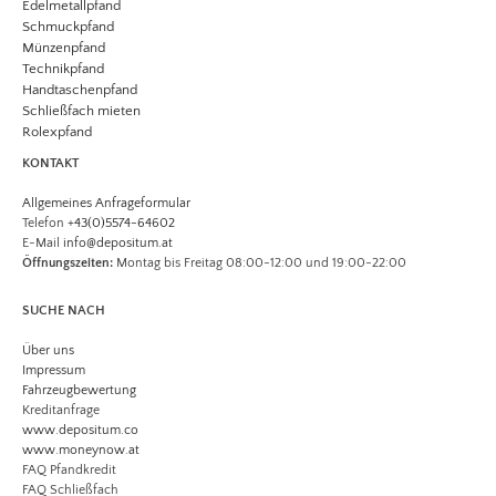
Edelmetallpfand
Schmuckpfand
Münzenpfand
Technikpfand
​Handtaschenpfand
Schließfach mieten
​Rolexpfand
KONTAKT
Allgemeines Anfrageformular
Telefon
+43(0)5574-64602
​E-Mail
info@depositum.at
Öffnungszeiten:
Montag bis Freitag 08:00-12:00 und 19:00-22:00
SUCHE NACH
Über uns
Impressum
Fahrzeugbewertung
​Kreditanfrage
www.depositum.co
www.moneynow.at
FAQ Pfandkredit
​FAQ Schließfach