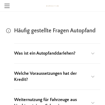
DEPOSITUM
PFANDLEIHHAUS WIEN
WIR BELEIHEN
Häufig gestellte Fragen Autopfand
IMPRESSUM
FAHRZEUGE
FAHRZEUGPFAND AT
ÜBER UNS
Was ist ein Autopfanddarlehen?
FAHRZEUGPFAND CH + FL
DATENSCHUTZ
FAHRZEUGPFAND DE
MONEYNOW.AT
DARLEHENSRECHNER AUTOPFAND
Welche Voraussetzungen hat der
Kredit?
AUTOPFAND FAQ
EDELMETALLBARREN
EDELMETALLMÜNZEN
Weiternutzung für Fahrzeuge aus