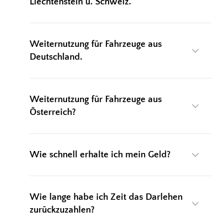
Liechtenstein u. Schweiz.
LUXUSUHREN
SCHMUCK U. DIVERSES
Weiternutzung für Fahrzeuge aus
SMARTPHONE & CO.
Deutschland.
DESIGNERHANDTASCHEN
TERMINBUCHUNG
Weiternutzung für Fahrzeuge aus
SCHLIESSFACH
Österreich?
PFANDKREDIT FAQ
INTERN
Wie schnell erhalte ich mein Geld?
WEITERLEITUNG
Wie lange habe ich Zeit das Darlehen
zurückzuzahlen?